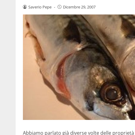
Saverio Pepe
-
Dicembre 29, 2007
Abbiamo parlato già diverse volte delle proprietà 