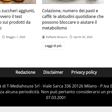
a zuccheri aggiunti,
Colazione, numero dei pasti e
vvero il test
caffè: le abitudini quotidiane che
 sui prodotti da
possono bloccare o aiutare il
o
metabolismo
Maggio 1, 2026
Raffaele Moauro
Aprile 30, 2026
Leggi di più
Redazione
Disclaimer
Privacy policy
 di T-Mediahouse Srl - Viale Sarca 336 20126 Milano - P.Iva
za alcuna periodicità. Non può pertanto considerarsi un prod
07.03.2001