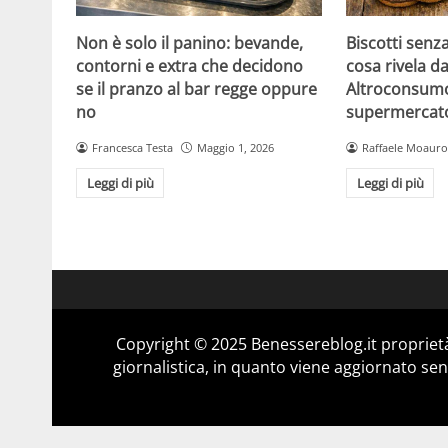
Non è solo il panino: bevande,
Biscotti senz
contorni e extra che decidono
cosa rivela da
se il pranzo al bar regge oppure
Altroconsumo
no
supermercat
Francesca Testa
Maggio 1, 2026
Raffaele Moauro
Leggi di più
Leggi di più
Copyright © 2025 Benessereblog.it proprietà
giornalistica, in quanto viene aggiornato sen