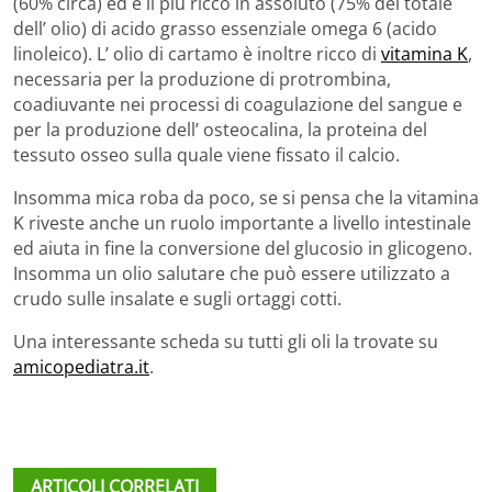
(60% circa) ed è il più ricco in assoluto (75% del totale
dell’ olio) di acido grasso essenziale omega 6 (acido
linoleico). L’ olio di cartamo è inoltre ricco di
vitamina K
,
necessaria per la produzione di protrombina,
coadiuvante nei processi di coagulazione del sangue e
per la produzione dell’ osteocalina, la proteina del
tessuto osseo sulla quale viene fissato il calcio.
Insomma mica roba da poco, se si pensa che la vitamina
K riveste anche un ruolo importante a livello intestinale
ed aiuta in fine la conversione del glucosio in glicogeno.
Insomma un olio salutare che può essere utilizzato a
crudo sulle insalate e sugli ortaggi cotti.
Una interessante scheda su tutti gli oli la trovate su
amicopediatra.it
.
ARTICOLI CORRELATI