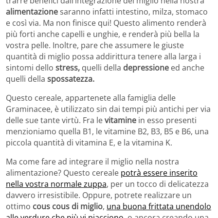
trarre benefici dall’integrazione del miglio nella nostra
alimentazione
saranno infatti intestino, milza, stomaco
e così via. Ma non finisce qui! Questo alimento renderà
più forti anche capelli e unghie, e renderà più bella la
vostra pelle. Inoltre, pare che assumere le giuste
quantità di miglio possa addirittura tenere alla larga i
sintomi dello
stress,
quelli della
depressione
ed anche
quelli della
spossatezza.
Questo cereale, appartenete alla famiglia delle
Graminacee, è utilizzato sin dai tempi più antichi per via
delle sue tante virtù. Fra le
vitamine
in esso presenti
menzioniamo quella B1, le vitamine B2, B3, B5 e B6, una
piccola quantità di vitamina E, e la vitamina K.
Ma come fare ad integrare il miglio nella nostra
alimentazione? Questo cereale
potrà essere inserito
nella vostra normale zuppa
, per un tocco di delicatezza
davvero irresistibile. Oppure, potrete realizzare un
ottimo
cous cous di miglio
,
una buona frittata unendolo
alle verdure che più vi piacciono
, o ancora creando una