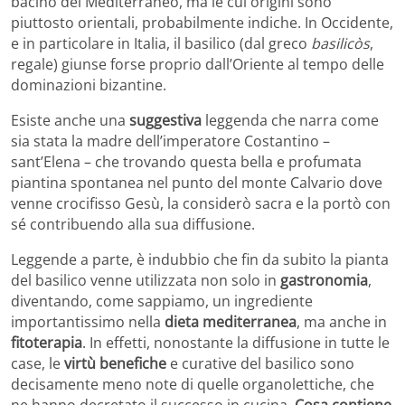
bacino del Mediterraneo, ma le cui origini sono
piuttosto orientali, probabilmente indiche. In Occidente,
e in particolare in Italia, il basilico (dal greco
basilicòs
,
regale) giunse forse proprio dall’Oriente al tempo delle
dominazioni bizantine.
Esiste anche una
suggestiva
leggenda che narra come
sia stata la madre dell’imperatore Costantino –
sant’Elena – che trovando questa bella e profumata
piantina spontanea nel punto del monte Calvario dove
venne crocifisso Gesù, la considerò sacra e la portò con
sé contribuendo alla sua diffusione.
Leggende a parte, è indubbio che fin da subito la pianta
del basilico venne utilizzata non solo in
gastronomia
,
diventando, come sappiamo, un ingrediente
importantissimo nella
dieta mediterranea
, ma anche in
fitoterapia
. In effetti, nonostante la diffusione in tutte le
case, le
virtù benefiche
e curative del basilico sono
decisamente meno note di quelle organolettiche, che