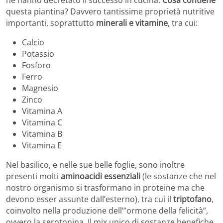
ne hanno decretato il successo in cucina.
Cosa contiene
questa piantina? Davvero tantissime proprietà nutritive
importanti, soprattutto
minerali e vitamine
, tra cui:
Calcio
Potassio
Fosforo
Ferro
Magnesio
Zinco
Vitamina A
Vitamina C
Vitamina B
Vitamina E
Nel basilico, e nelle sue belle foglie, sono inoltre
presenti molti
aminoacidi essenziali
(le sostanze che nel
nostro organismo si trasformano in proteine ma che
devono esser assunte dall’esterno), tra cui il
triptofano
,
coinvolto nella produzione dell’”ormone della felicità”,
ovvero la serotonina. Il mix unico di sostanze benefiche