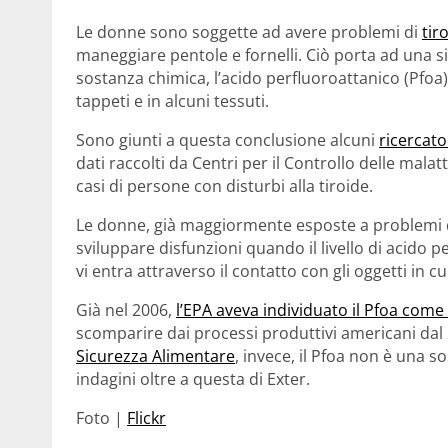
Le donne sono soggette ad avere problemi di
tir
maneggiare pentole e fornelli. Ciò porta ad una 
sostanza chimica, l’acido perfluoroattanico (Pfoa
tappeti e in alcuni tessuti.
Sono giunti a questa conclusione alcuni
ricercato
dati raccolti da Centri per il Controllo delle malat
casi di persone con disturbi alla tiroide.
Le donne, già maggiormente esposte a problemi di 
sviluppare disfunzioni quando il livello di acido 
vi entra attraverso il contatto con gli oggetti in c
Già nel 2006,
l’EPA aveva individuato il Pfoa co
scomparire dai processi produttivi americani dal 
Sicurezza Alimentare
, invece, il Pfoa non è una s
indagini oltre a questa di Exter.
Foto |
Flickr