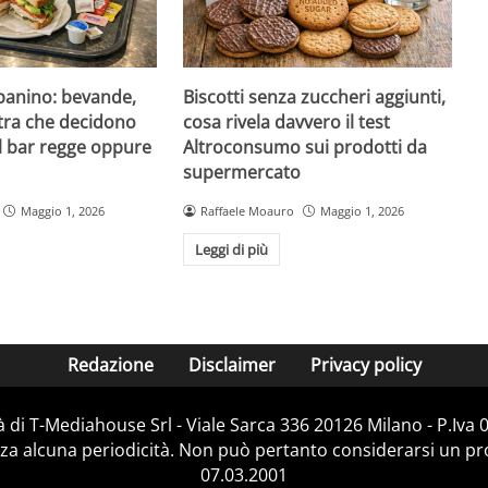
 panino: bevande,
Biscotti senza zuccheri aggiunti,
tra che decidono
cosa rivela davvero il test
al bar regge oppure
Altroconsumo sui prodotti da
supermercato
Maggio 1, 2026
Raffaele Moauro
Maggio 1, 2026
Leggi di più
Redazione
Disclaimer
Privacy policy
 di T-Mediahouse Srl - Viale Sarca 336 20126 Milano - P.Iva
za alcuna periodicità. Non può pertanto considerarsi un prod
07.03.2001