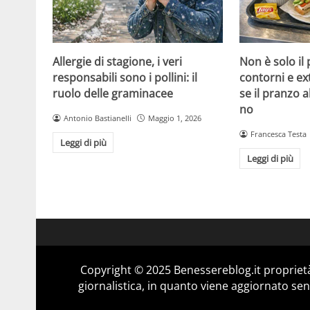
Allergie di stagione, i veri
Non è solo il
responsabili sono i pollini: il
contorni e ex
ruolo delle graminacee
se il pranzo 
no
Antonio Bastianelli
Maggio 1, 2026
Francesca Testa
Leggi di più
Leggi di più
Copyright © 2025 Benessereblog.it proprietà
giornalistica, in quanto viene aggiornato sen