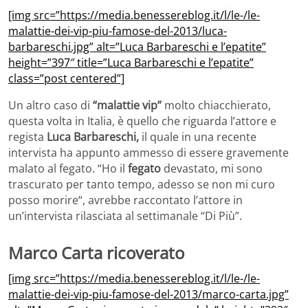
[img src=”https://media.benessereblog.it/l/le-/le-
malattie-dei-vip-piu-famose-del-2013/luca-
barbareschi.jpg” alt=”Luca Barbareschi e l’epatite”
height=”397″ title=”Luca Barbareschi e l’epatite”
class=”post centered”]
Un altro caso di
“malattie vip”
molto chiacchierato,
questa volta in Italia, è quello che riguarda l’attore e
regista
Luca Barbareschi,
il quale in una recente
intervista ha appunto ammesso di essere gravemente
malato al fegato. “Ho il
fegato
devastato, mi sono
trascurato per tanto tempo, adesso se non mi curo
posso morire“, avrebbe raccontato l’attore in
un’intervista rilasciata al settimanale “Di Più”.
Marco Carta ricoverato
[img src=”https://media.benessereblog.it/l/le-/le-
malattie-dei-vip-piu-famose-del-2013/marco-carta.jpg”