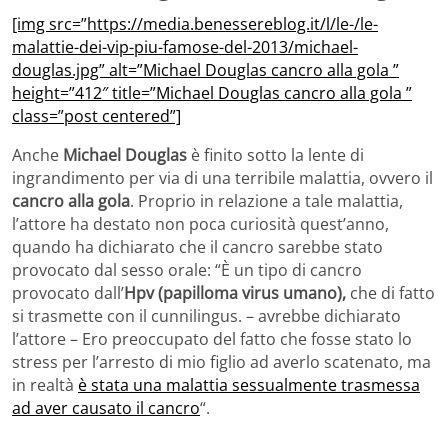
[img src=”https://media.benessereblog.it/l/le-/le-
malattie-dei-vip-piu-famose-del-2013/michael-
douglas.jpg” alt=”Michael Douglas cancro alla gola ”
height=”412″ title=”Michael Douglas cancro alla gola ”
class=”post centered”]
Anche
Michael Douglas
è finito sotto la lente di
ingrandimento per via di una terribile malattia, ovvero il
cancro alla gola
. Proprio in relazione a tale malattia,
l’attore ha destato non poca curiosità quest’anno,
quando ha dichiarato che il cancro sarebbe stato
provocato dal sesso orale: “È un tipo di cancro
provocato dall’
Hpv (papilloma virus umano),
che di fatto
si trasmette con il cunnilingus. – avrebbe dichiarato
l’attore – Ero preoccupato del fatto che fosse stato lo
stress per l’arresto di mio figlio ad averlo scatenato, ma
in realtà
è stata una malattia sessualmente trasmessa
ad aver causato il cancro
“.