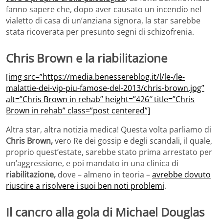
fanno sapere che, dopo aver causato un incendio nel
vialetto di casa di un’anziana signora, la star sarebbe
stata ricoverata per presunto segni di schizofrenia.
Chris Brown e la riabilitazione
[img src=”https://media.benessereblog.it/l/le-/le-
malattie-dei-vip-piu-famose-del-2013/chris-brown.jpg”
alt=”Chris Brown in rehab” height=”426″ title=”Chris
Brown in rehab” class=”post centered”]
Altra star, altra notizia medica! Questa volta parliamo di
Chris Brown,
vero Re dei gossip e degli scandali, il quale,
proprio quest’estate, sarebbe stato prima arrestato per
un’aggressione, e poi mandato in una clinica di
riabilitazione,
dove – almeno in teoria –
avrebbe dovuto
riuscire a risolvere i suoi ben noti problemi
.
Il cancro alla gola di Michael Douglas