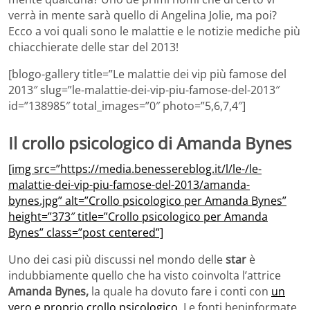
verrà in mente sarà quello di Angelina Jolie, ma poi?
Ecco a voi quali sono le malattie e le notizie mediche più
chiacchierate delle star del 2013!
[blogo-gallery title=”Le malattie dei vip più famose del
2013″ slug=”le-malattie-dei-vip-piu-famose-del-2013″
id=”138985″ total_images=”0″ photo=”5,6,7,4″]
Il crollo psicologico di Amanda Bynes
[img src=”https://media.benessereblog.it/l/le-/le-
malattie-dei-vip-piu-famose-del-2013/amanda-
bynes.jpg” alt=”Crollo psicologico per Amanda Bynes”
height=”373″ title=”Crollo psicologico per Amanda
Bynes” class=”post centered”]
Uno dei casi più discussi nel mondo delle
star
è
indubbiamente quello che ha visto coinvolta l’attrice
Amanda Bynes,
la quale ha dovuto fare i conti con
un
vero e proprio crollo psicologico
. Le fonti beninformate