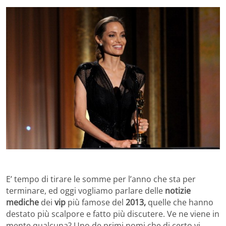
E’ tempo di tirare le somme per l’anno che sta per
terminare, ed oggi vogliamo parlare delle
notizie
mediche
dei
vip
più famose del
2013,
quelle che hanno
destato più scalpore e fatto più discutere. Ve ne viene in
mente qualcuna? Uno de primi nomi che di certo vi