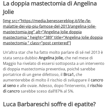
La doppia mastectomia di Angelina
Jolie
[img src=”https://media.benessereblog.it/l/le-/le-
malattie-dei-vip-piu-famose-del-2013/angelina-jolie-
mastectomia.jpg” alt=”Angelina Jolie doppia
mastectomia ” height=”389″ title=”Angelina Jolie doppia
mastectomia ” class=”post centered”]
Un’altra star che ha fatto molto parlare di sé nel 2013 è
stata senza dubbio
Angelina Jolie,
che nel mese di
Maggio ha rivelato di essersi sottoposta a un intervento
di doppia mastectomia preventiva, poiché sarebbe
portatrice di un gene difettoso, il
Brca1,
che
aumenterebbe di molto il rischio di sviluppare il
cancro
al seno
e alle ovaie. Adesso, dopo l’intervento, il
rischio
di cancro
sarebbe sceso dall’87% al 5%.
Luca Barbareschi soffre di epatite?