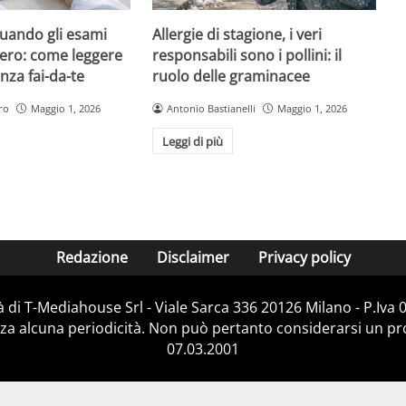
quando gli esami
Allergie di stagione, i veri
ero: come leggere
responsabili sono i pollini: il
nza fai-da-te
ruolo delle graminacee
ro
Maggio 1, 2026
Antonio Bastianelli
Maggio 1, 2026
Leggi di più
Redazione
Disclaimer
Privacy policy
 di T-Mediahouse Srl - Viale Sarca 336 20126 Milano - P.Iva
za alcuna periodicità. Non può pertanto considerarsi un prod
07.03.2001