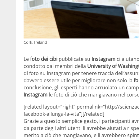
Cork, Ireland
Le
foto dei cibi
pubblicate su
Instagram
ci aiutan
condotto dai membri della
University of Washing
di foto su Instagram per tenere traccia dell’assu
davvero essere utile per migliorare non solo la
fo
conclusione, gli esperti hanno arruolato un camp
Instagram
le foto di ciò che mangiavano nel corso
[related layout=”right” permalink=”http://scienza
facebook-allunga-la-vita”][/related]
Grazie a questo semplice gesto, i partecipanti av
da parte degli altri utenti li avrebbe aiutati a risp
merito a ciò che mangiavano, e li avrebbero spint