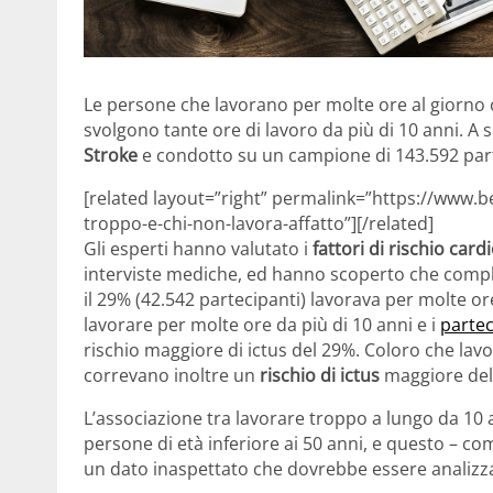
Le persone che lavorano per molte ore al giorno c
svolgono tante ore di lavoro da più di 10 anni. A 
Stroke
e condotto su un campione di 143.592 part
[related layout=”right” permalink=”https://www.b
troppo-e-chi-non-lavora-affatto”][/related]
Gli esperti hanno valutato i
fattori di rischio car
interviste mediche, ed hanno scoperto che compl
il 29% (42.542 partecipanti) lavorava per molte ore
lavorare per molte ore da più di 10 anni e i
partec
rischio maggiore di ictus del 29%. Coloro che lav
correvano inoltre un
rischio di ictus
maggiore del
L’associazione tra lavorare troppo a lungo da 10 a
persone di età inferiore ai 50 anni, e questo – c
un dato inaspettato che dovrebbe essere analizzat