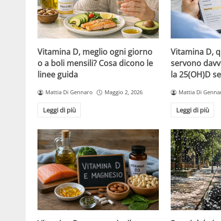
Vitamina D, meglio ogni giorno
Vitamina D, 
o a boli mensili? Cosa dicono le
servono davv
linee guida
la 25(OH)D se
Mattia Di Gennaro
Maggio 2, 2026
Mattia Di Genna
Leggi di più
Leggi di più