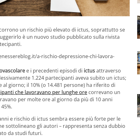
orrono un rischio più elevato di ictus, soprattutto se
suggerirlo è un nuovo studio pubblicato sulla rivista
ecipanti.
enessereblog.it/a-rischio-depressione-chi-lavora-
diovascolare
e i precedenti episodi di
ictus
attraverso
essivamente 1.224 partecipanti aveva subito un ictus;
 al giorno; il 10% (o 14.481 persone) ha riferito di
ipanti che lavoravano per lunghe ore
correvano un
oravano per molte ore al giorno da più di 10 anni
 45%.
nni e rischio di ictus sembra essere più forte per le
ome sottolineano gli autori – rappresenta senza dubbio
o da studi futuri.