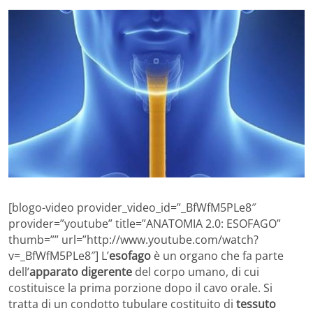
[blogo-video provider_video_id=”_BfWfM5PLe8″
provider=”youtube” title=”ANATOMIA 2.0: ESOFAGO”
thumb=”” url=”http://www.youtube.com/watch?
v=_BfWfM5PLe8″] L’
esofago
è un organo che fa parte
dell’
apparato digerente
del corpo umano, di cui
costituisce la prima porzione dopo il cavo orale. Si
tratta di un condotto tubulare costituito di
tessuto