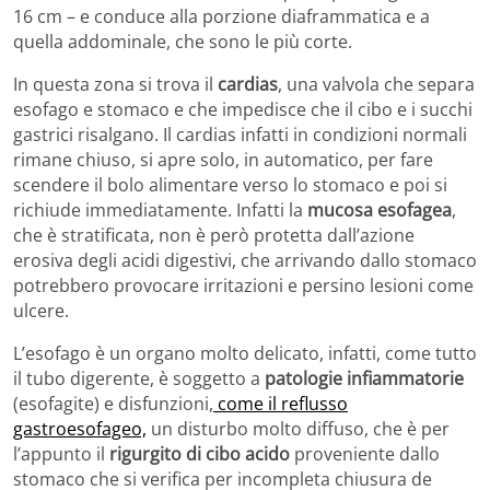
16 cm – e conduce alla porzione diaframmatica e a
quella addominale, che sono le più corte.
In questa zona si trova il
cardias
, una valvola che separa
esofago e stomaco e che impedisce che il cibo e i succhi
gastrici risalgano. Il cardias infatti in condizioni normali
rimane chiuso, si apre solo, in automatico, per fare
scendere il bolo alimentare verso lo stomaco e poi si
richiude immediatamente. Infatti la
mucosa esofagea
,
che è stratificata, non è però protetta dall’azione
erosiva degli acidi digestivi, che arrivando dallo stomaco
potrebbero provocare irritazioni e persino lesioni come
ulcere.
L’esofago è un organo molto delicato, infatti, come tutto
il tubo digerente, è soggetto a
patologie infiammatorie
(esofagite) e disfunzioni,
come il reflusso
gastroesofageo,
un disturbo molto diffuso, che è per
l’appunto il
rigurgito di cibo acido
proveniente dallo
stomaco che si verifica per incompleta chiusura de