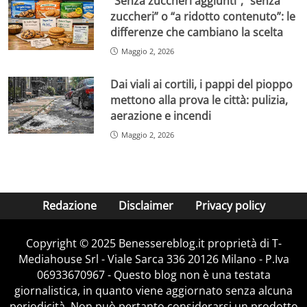
“Senza zuccheri aggiunti”, “senza
zuccheri” o “a ridotto contenuto”: le
differenze che cambiano la scelta
Maggio 2, 2026
Dai viali ai cortili, i pappi del pioppo
mettono alla prova le città: pulizia,
aerazione e incendi
Maggio 2, 2026
Redazione
Disclaimer
Privacy policy
Copyright © 2025 Benessereblog.it proprietà di T-
Mediahouse Srl - Viale Sarca 336 20126 Milano - P.Iva
06933670967 - Questo blog non è una testata
giornalistica, in quanto viene aggiornato senza alcuna
periodicità. Non può pertanto considerarsi un prodotto