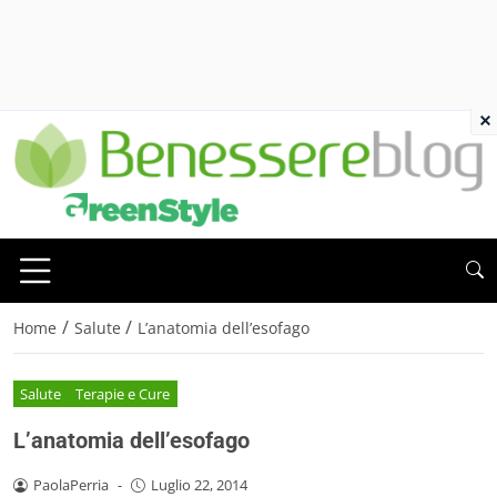
×
/
/
Home
Salute
L’anatomia dell’esofago
Salute
Terapie e Cure
L’anatomia dell’esofago
PaolaPerria
-
Luglio 22, 2014