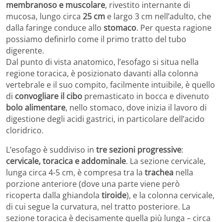
membranoso e muscolare
, rivestito internante di
mucosa, lungo circa
25 cm
e largo 3 cm nell’adulto, che
dalla faringe conduce allo
stomaco
. Per questa ragione
possiamo definirlo come il primo tratto del tubo
digerente.
Dal punto di vista anatomico, l’esofago si situa nella
regione toracica, è posizionato davanti alla colonna
vertebrale e il suo compito, facilmente intuibile, è quello
di
convogliare il cibo
premasticato in bocca e divenuto
bolo alimentare
, nello stomaco, dove inizia il lavoro di
digestione degli acidi gastrici, in particolare dell’acido
cloridrico.
L’esofago è suddiviso in
tre sezioni progressive
:
cervicale, toracica e addominale
. La sezione cervicale,
lunga circa 4-5 cm, è compresa tra la
trachea
nella
porzione anteriore (dove una parte viene però
ricoperta dalla ghiandola
tiroide
), e la colonna cervicale,
di cui segue la curvatura, nel tratto posteriore. La
sezione toracica è decisamente quella più lunga – circa