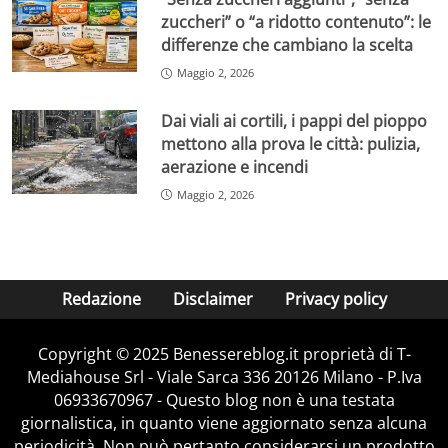
zuccheri” o “a ridotto contenuto”: le
differenze che cambiano la scelta
Maggio 2, 2026
Dai viali ai cortili, i pappi del pioppo
mettono alla prova le città: pulizia,
aerazione e incendi
Maggio 2, 2026
Redazione
Disclaimer
Privacy policy
Copyright © 2025 Benessereblog.it proprietà di T-
Mediahouse Srl - Viale Sarca 336 20126 Milano - P.Iva
06933670967 - Questo blog non è una testata
giornalistica, in quanto viene aggiornato senza alcuna
periodicità. Non può pertanto considerarsi un prodotto