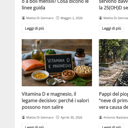
o a boli mensili? Cosa dicono le
servono davv
linee guida
la 25(OH)D se
Mattia Di Gennaro
Maggio 2, 2026
Mattia Di Genna
Leggi di più
Leggi di più
Vitamina D e magnesio, il
Pappi del pio
legame decisivo: perché i valori
“neve di prim
possono non salire
vera causa del
Mattia Di Gennaro
Aprile 30, 2026
Antonio Bastiane
Leggi di più
Leggi di più