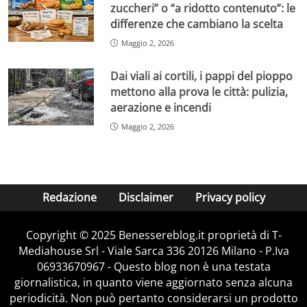
zuccheri” o “a ridotto contenuto”: le
differenze che cambiano la scelta
Maggio 2, 2026
Dai viali ai cortili, i pappi del pioppo
mettono alla prova le città: pulizia,
aerazione e incendi
Maggio 2, 2026
Redazione
Disclaimer
Privacy policy
Copyright © 2025 Benessereblog.it proprietà di T-
Mediahouse Srl - Viale Sarca 336 20126 Milano - P.Iva
06933670967 - Questo blog non è una testata
giornalistica, in quanto viene aggiornato senza alcuna
periodicità. Non può pertanto considerarsi un prodotto