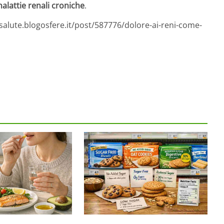
alattie renali croniche
.
esalute.blogosfere.it/post/587776/dolore-ai-reni-come-