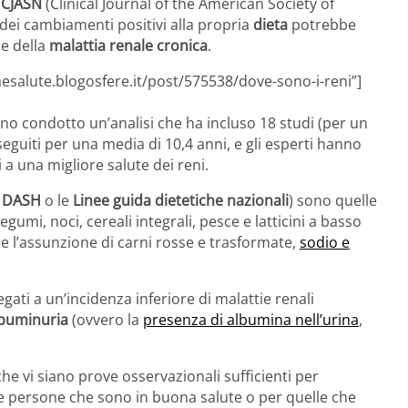
a
CJASN
(Clinical Journal of the American Society of
dei cambiamenti positivi alla propria
dieta
potrebbe
ne della
malattia renale cronica
.
aesalute.blogosfere.it/post/575538/dove-sono-i-reni”]
no condotto un’analisi che ha incluso 18 studi (per un
 seguiti per una media di 10,4 anni, e gli esperti hanno
 a una migliore salute dei reni.
a DASH
o le
Linee guida dietetiche nazionali
) sono quelle
gumi, noci, cereali integrali, pesce e latticini a basso
re l’assunzione di carni rosse e trasformate,
sodio e
gati a un’incidenza inferiore di malattie renali
buminuria
(ovvero la
presenza di albumina nell’urina
,
he vi siano prove osservazionali sufficienti per
e persone che sono in buona salute o per quelle che