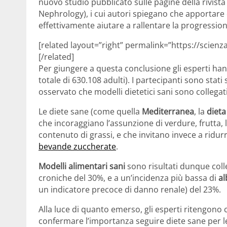
nuovo studio pubblicato sulle pagine della rivist
Nephrology), i cui autori spiegano che apportare 
effettivamente aiutare a rallentare la progressio
[related layout=”right” permalink=”https://scienz
[/related]
Per giungere a questa conclusione gli esperti han
totale di 630.108 adulti). I partecipanti sono stati
osservato che modelli dietetici sani sono collegati
Le diete sane (come quella
Mediterranea
, la
diet
che incoraggiano l’assunzione di verdure, frutta, le
contenuto di grassi, e che invitano invece a ridur
bevande zuccherate
.
Modelli alimentari sani
sono risultati dunque colle
croniche del 30%, e a un’incidenza più bassa di
al
un indicatore precoce di danno renale) del 23%.
Alla luce di quanto emerso, gli esperti ritengono c
confermare l’importanza seguire diete sane per l