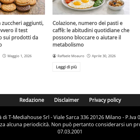
a zuccheri aggiunti,
Colazione, numero dei pasti e
vvero il test
caffè: le abitudini quotidiane che
 sui prodotti da
possono bloccare o aiutare il
o
metabolismo
Maggio 1, 2026
Raffaele Moauro
Aprile 30, 2026
Leggi di più
Redazione
Disclaimer
Privacy policy
 di T-Mediahouse Srl - Viale Sarca 336 20126 Milano - P.Iva
za alcuna periodicità. Non può pertanto considerarsi un prod
07.03.2001