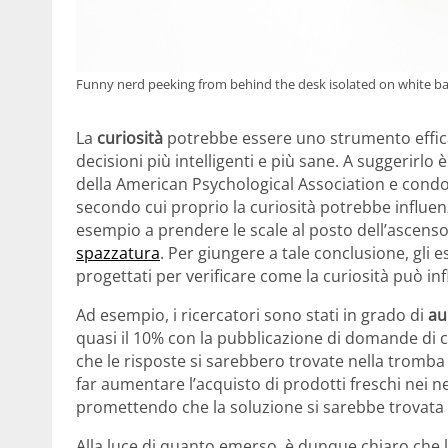
Funny nerd peeking from behind the desk isolated on white b
La
curiosità
potrebbe essere uno strumento effica
decisioni più intelligenti e più sane. A suggerir
della American Psychological Association e condo
secondo cui proprio la curiosità potrebbe influen
esempio a prendere le scale al posto dell’ascenso
spazzatura
. Per giungere a tale conclusione, gli
progettati per verificare come la curiosità può inf
Ad esempio, i ricercatori sono stati in grado di
au
quasi il 10% con la pubblicazione di domande di c
che le risposte si sarebbero trovate nella tromba de
far aumentare l’acquisto di prodotti freschi nei ne
promettendo che la soluzione si sarebbe trovata s
Alla luce di quanto emerso, è dunque chiaro che la