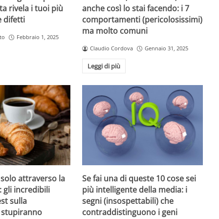
ta rivela i tuoi più
anche così lo stai facendo: i 7
 difetti
comportamenti (pericolosissimi)
ma molto comuni
to
Febbraio 1, 2025
Claudio Cordova
Gennaio 31, 2025
Leggi di più
 solo attraverso la
Se fai una di queste 10 cose sei
 gli incredibili
più intelligente della media: i
est sulla
segni (insospettabili) che
i stupiranno
contraddistinguono i geni