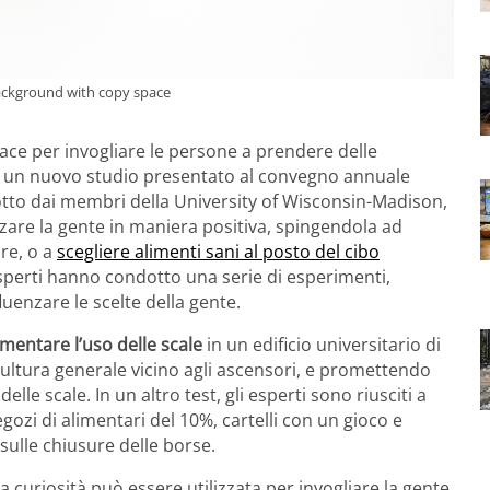
ackground with copy space
ce per invogliare le persone a prendere delle
lo è un nuovo studio presentato al convegno annuale
tto dai membri della University of Wisconsin-Madison,
zare la gente in maniera positiva, spingendola ad
re, o a
scegliere alimenti sani al posto del cibo
 esperti hanno condotto una serie di esperimenti,
luenzare le scelte della gente.
mentare l’uso delle scale
in un edificio universitario di
ultura generale vicino agli ascensori, e promettendo
lle scale. In un altro test, gli esperti sono riusciti a
gozi di alimentari del 10%, cartelli con un gioco e
ulle chiusure delle borse.
 curiosità può essere utilizzata per invogliare la gente