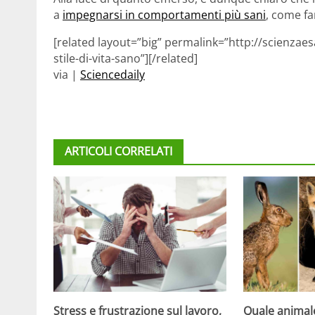
a
impegnarsi in comportamenti più sani
, come fa
[related layout=”big” permalink=”http://scienzaes
stile-di-vita-sano”][/related]
via |
Sciencedaily
ARTICOLI CORRELATI
Stress e frustrazione sul lavoro,
Quale animale