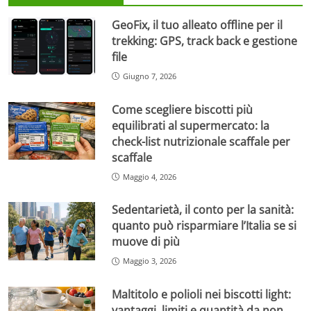
GeoFix, il tuo alleato offline per il
trekking: GPS, track back e gestione
file
Giugno 7, 2026
Come scegliere biscotti più
equilibrati al supermercato: la
check-list nutrizionale scaffale per
scaffale
Maggio 4, 2026
Sedentarietà, il conto per la sanità:
quanto può risparmiare l’Italia se si
muove di più
Maggio 3, 2026
Maltitolo e polioli nei biscotti light:
vantaggi, limiti e quantità da non