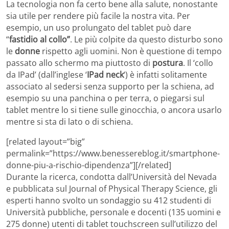
La tecnologia non fa certo bene alla salute, nonostante
sia utile per rendere più facile la nostra vita. Per
esempio, un uso prolungato del tablet può dare
“
fastidio al collo”
. Le più colpite da questo disturbo sono
le
donne
rispetto agli uomini. Non è questione di tempo
passato allo schermo ma piuttosto di
postura
. Il ‘collo
da IPad’ (dall’inglese ‘
IPad neck
‘) è infatti solitamente
associato al sedersi senza supporto per la schiena, ad
esempio su una panchina o per terra, o piegarsi sul
tablet mentre lo si tiene sulle ginocchia, o ancora usarlo
mentre si sta di lato o di schiena.
[related layout=”big”
permalink=”https://www.benessereblog.it/smartphone-
donne-piu-a-rischio-dipendenza”][/related]
Durante la ricerca, condotta dall’Università del Nevada
e pubblicata sul Journal of Physical Therapy Science, gli
esperti hanno svolto un sondaggio su 412 studenti di
Università pubbliche, personale e docenti (135 uomini e
275 donne) utenti di tablet touchscreen sull’utilizzo del