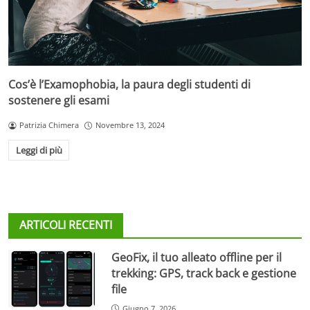
Cos’è l’Examophobia, la paura degli studenti di
sostenere gli esami
Patrizia Chimera
Novembre 13, 2024
Leggi di più
ARTICOLI RECENTI
GeoFix, il tuo alleato offline per il
trekking: GPS, track back e gestione
file
Giugno 7, 2026