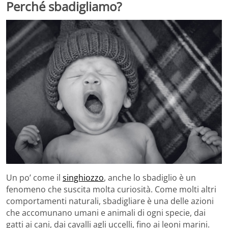
Perché sbadigliamo?
Un po’ come il
singhiozzo
, anche lo sbadiglio è un
fenomeno che suscita molta curiosità. Come molti altri
comportamenti naturali, sbadigliare è una delle azioni
che accomunano umani e animali di ogni specie, dai
gatti ai cani, dai cavalli agli uccelli, fino ai leoni marini.