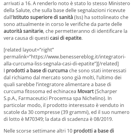
arrivati a 16. A renderlo noto è stato lo stesso Ministero
della Salute, che sulla base delle segnalazioni ricevute
dall’
Istituto superiore di sanità
(Iss) ha sottolineato che
sono attualmente in corso le verifiche da parte delle
autorità sanitarie
, che permetteranno di identificare la
vera causa di questi
casi di epatite
.
[related layout=”right”
permalink=”https://www.benessereblog.it/integratori-
alla-curcuma-liss-segnala-casi-di-epatite”][/related]
I
prodotti a base di curcuma
che sono stati interessati
dal richiamo dal mercato sono già molti, l’ultimo dei
quali sarebbe l’integratore alimentare a base di
curcuma fitosoma ed echinacea
Movart
(Scharper
S.p.A., Farmaceutici Procemsa spa Nichelino). In
particolar modo, il prodotto interessato è venduto in
scatole da 30 compresse (39 grammi), ed il suo numero
di lotto è M70349; la data di scadenza è 08/2019.
Nelle scorse settimane altri 10
prodotti a base di