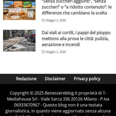
“Senza zuccheri aggiunti”, “senza
zuccheri” o “a ridotto contenuto”: le
differenze che cambiano la scelta
Maggio 2, 2026
Dai viali ai cortili, i pappi del pioppo
mettono alla prova le città: pulizia,
aerazione e incendi
Maggio 2, 2026
Redazione
Disclaimer
Privacy policy
Copyright © 2025 Benessereblog.it proprietà di T-
Mediahouse Srl - Viale Sarca 336 20126 Milano - P.Iva
06933670967 - Questo blog non è una testata
giornalistica, in quanto viene aggiornato senza alcuna