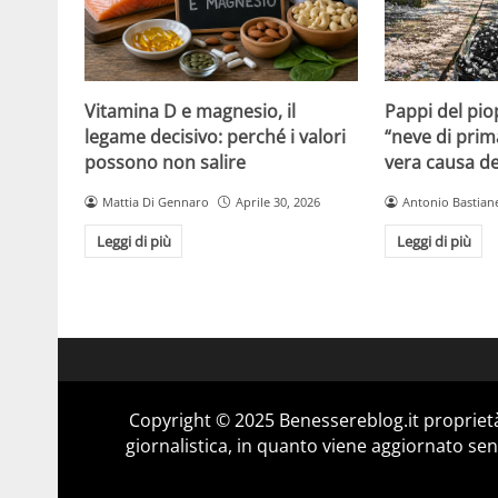
Vitamina D e magnesio, il
Pappi del pio
legame decisivo: perché i valori
“neve di prim
possono non salire
vera causa del
Mattia Di Gennaro
Aprile 30, 2026
Antonio Bastiane
Leggi di più
Leggi di più
Copyright © 2025 Benessereblog.it proprietà
giornalistica, in quanto viene aggiornato sen