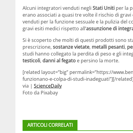
Alcuni integratori venduti negli
Stati Uniti
per la p
erano associati a quasi tre volte il rischio di gra
venduti per la funzione sessuale e la pulizia del co
gravi esiti medici rispetto all’
assunzione di integra
Si è scoperto che molti di questi prodotti sono st
prescrizione,
sostanze vietate
,
metalli pesanti
,
pe
studi hanno collegato la perdita di peso e gli inte
testicoli
,
danni al fegato
e persino la morte.
[related layout=”big” permalink=”https://www.bene
funzionano-e-colpa-di-studi-inadeguati”][/related
via |
ScienceDaily
Foto da Pixabay
ARTICOLI CORRELATI