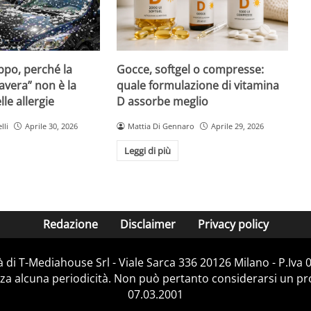
Gocce, softgel o compresse:
ppo, perché la
quale formulazione di vitamina
avera” non è la
D assorbe meglio
le allergie
Mattia Di Gennaro
Aprile 29, 2026
lli
Aprile 30, 2026
Leggi di più
Redazione
Disclaimer
Privacy policy
 di T-Mediahouse Srl - Viale Sarca 336 20126 Milano - P.Iva
za alcuna periodicità. Non può pertanto considerarsi un prod
07.03.2001