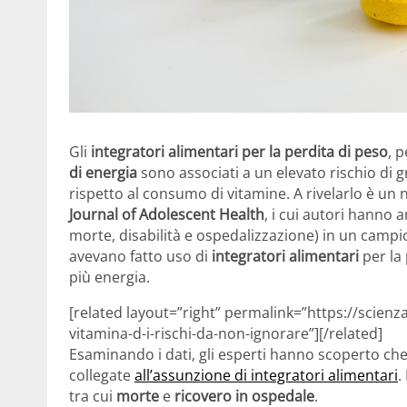
Gli
integratori alimentari per la perdita di peso
, 
di energia
sono associati a un elevato rischio di g
rispetto al consumo di vitamine. A rivelarlo è un 
Journal of Adolescent Health
, i cui autori hanno a
morte, disabilità e ospedalizzazione) in un campi
avevano fatto uso di
integratori alimentari
per la
più energia.
[related layout=”right” permalink=”https://scienz
vitamina-d-i-rischi-da-non-ignorare”][/related]
Esaminando i dati, gli esperti hanno scoperto che 
collegate
all’assunzione di integratori alimentari
.
tra cui
morte
e
ricovero in ospedale
.