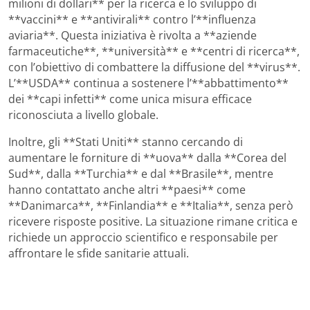
milioni di dollari** per la ricerca e lo sviluppo di
**vaccini** e **antivirali** contro l’**influenza
aviaria**. Questa iniziativa è rivolta a **aziende
farmaceutiche**, **università** e **centri di ricerca**,
con l’obiettivo di combattere la diffusione del **virus**.
L’**USDA** continua a sostenere l’**abbattimento**
dei **capi infetti** come unica misura efficace
riconosciuta a livello globale.
Inoltre, gli **Stati Uniti** stanno cercando di
aumentare le forniture di **uova** dalla **Corea del
Sud**, dalla **Turchia** e dal **Brasile**, mentre
hanno contattato anche altri **paesi** come
**Danimarca**, **Finlandia** e **Italia**, senza però
ricevere risposte positive. La situazione rimane critica e
richiede un approccio scientifico e responsabile per
affrontare le sfide sanitarie attuali.