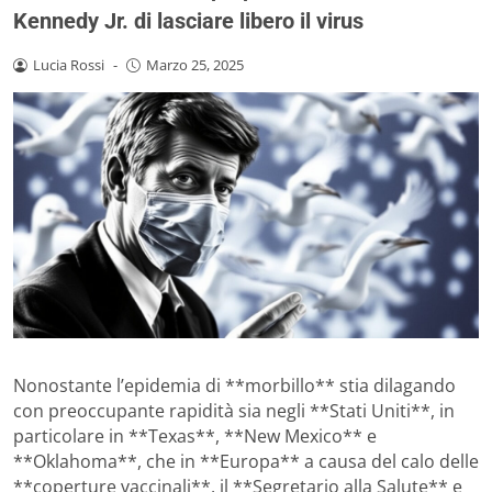
Kennedy Jr. di lasciare libero il virus
Lucia Rossi
-
Marzo 25, 2025
Nonostante l’epidemia di **morbillo** stia dilagando
con preoccupante rapidità sia negli **Stati Uniti**, in
particolare in **Texas**, **New Mexico** e
**Oklahoma**, che in **Europa** a causa del calo delle
**coperture vaccinali**, il **Segretario alla Salute** e