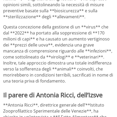
opinioni simili, sottolineando la necessità di misure
preventive basate sulla **biosicurezza** e sulla
**sterilizzazione** degli **allevamenti**.
Questa concezione della gestione di un **virus** che
dal **2022** ha portato alla soppressione di **170
milioni di capi** e ha causato un aumento vertiginoso
dei **prezzi delle uova**, evidenzia una grave
mancanza di comprensione riguardo alle **infezioni**,
come sottolineato da **virologi** e **veterinari**.
Inoltre, tale approccio dimostra una totale indifferenza
verso la sofferenza degli **animali** coinvolti, che
morirebbero in condizioni terribili, sacrificati in nome di
una teoria priva di fondamento.
Il parere di Antonia Ricci, dell’Izsve
**Antonia Ricci**, direttrice generale dell’**Istituto
Zooprofilattico Sperimentale delle Venezie**, ha
chiarito in un’intervista a **Il Fatto Alimentare** che