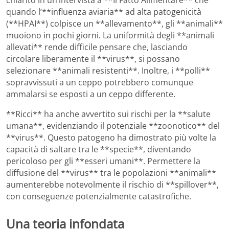
quando l’**influenza aviaria** ad alta patogenicità
(**HPAI**) colpisce un **allevamento**, gli **animali**
muoiono in pochi giorni. La uniformità degli **animali
allevati** rende difficile pensare che, lasciando
circolare liberamente il **virus**, si possano
selezionare **animali resistenti**. Inoltre, i **polli**
sopravvissuti a un ceppo potrebbero comunque
ammalarsi se esposti a un ceppo differente.
**Ricci** ha anche avvertito sui rischi per la **salute
umana**, evidenziando il potenziale **zoonotico** del
**virus**. Questo patogeno ha dimostrato più volte la
capacità di saltare tra le **specie**, diventando
pericoloso per gli **esseri umani**. Permettere la
diffusione del **virus** tra le popolazioni **animali**
aumenterebbe notevolmente il rischio di **spillover**,
con conseguenze potenzialmente catastrofiche.
Una teoria infondata