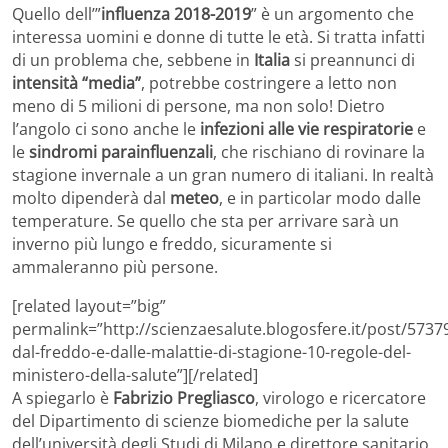
Quello dell’”
influenza 2018-2019
” è un argomento che
interessa uomini e donne di tutte le età. Si tratta infatti
di un problema che, sebbene in
Italia
si preannunci di
intensità “media”
, potrebbe costringere a letto non
meno di 5 milioni di persone, ma non solo! Dietro
l’angolo ci sono anche le
infezioni alle vie respiratorie
e
le
sindromi parainfluenzali
, che rischiano di rovinare la
stagione invernale a un gran numero di italiani. In realtà
molto dipenderà dal
meteo
, e in particolar modo dalle
temperature. Se quello che sta per arrivare sarà un
inverno più lungo e freddo, sicuramente si
ammaleranno più persone.
[related layout=”big”
permalink=”http://scienzaesalute.blogosfere.it/post/5737
dal-freddo-e-dalle-malattie-di-stagione-10-regole-del-
ministero-della-salute”][/related]
A spiegarlo è
Fabrizio Pregliasco
, virologo e ricercatore
del Dipartimento di scienze biomediche per la salute
dell’università degli Studi di Milano e direttore sanitario