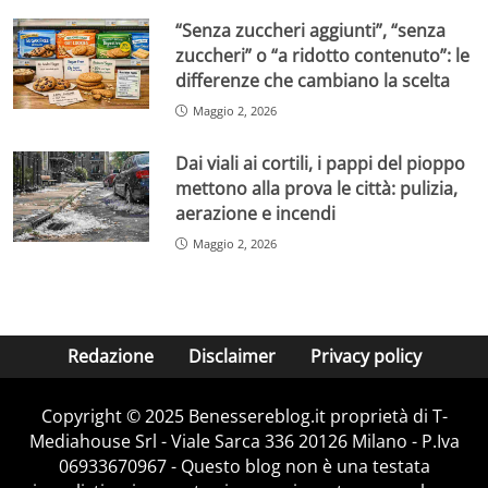
“Senza zuccheri aggiunti”, “senza
zuccheri” o “a ridotto contenuto”: le
differenze che cambiano la scelta
Maggio 2, 2026
Dai viali ai cortili, i pappi del pioppo
mettono alla prova le città: pulizia,
aerazione e incendi
Maggio 2, 2026
Redazione
Disclaimer
Privacy policy
Copyright © 2025 Benessereblog.it proprietà di T-
Mediahouse Srl - Viale Sarca 336 20126 Milano - P.Iva
06933670967 - Questo blog non è una testata