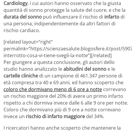
Cardiology
, i cui autori hanno osservato che la giusta
quantità di sonno protegge la salute del cuore, e che la
durata del sonno
può influenzare il rischio di
infarto
di
una persona, indipendentemente da altri fattori di
rischio cardiaco.
[related layout=”right”
permalink=”https://scienzaesalute.blogosfere.it/post/59
interrotto-cosa-vi-tiene-svegli-la-notte”][/related]
Per giungere a questa conclusione, gli autori dello
studio hanno analizzato le
abitudini del sonno
e le
cartelle cliniche
di un campione di 461.347 persone di
età compresa tra 40 e 69 anni, ed hanno scoperto che
coloro che dormivano meno di 6 ore a notte
correvano
un rischio maggiore del 20% di avere un primo infarto
rispetto a chi dormiva invece dalle 6 alle 9 ore per notte.
Coloro che dormivano più di 9 ore a notte correvano
invece un
rischio di infarto maggiore
del 34%.
I ricercatori hanno anche scoperto che mantenere la