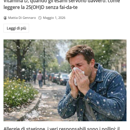
Vitamina D, quando gli esami servono davvero: come
leggere la 25(OH)D senza fai-da-te
Mattia Di Gennaro
Maggio 1, 2026
Leggi di più
Allergie di stagione, i veri responsabili sono i pollini: il