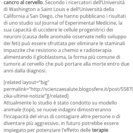
cancro al cervello
. Secondo i ricercatori dell’Università
di Washington a Saint Louis e dell’Università della
California a San Diego, che hanno pubblicano i risultati
di uno studio sul Journal of Experimental Medicine, la
sua capacità di uccidere le cellule progenitrici dei
neuroni (causa delle anomalie osservate nello sviluppo
dei feti) può essere sfruttata per eliminare le staminali
impazzite che resistono a chemio e radioterapia
alimentando il glioblastoma, la forma più comune di
tumore al cervello che può portare alla morte entro due
anni dalla diagnosi.
[related layout=”big”
permalink=”http://scienzaesalute.blogosfere.it/post/55870
zika-ultime-notizie”][/related]
Attualmente lo studio è stato condotto su modello
animale (topi), se nuove indagini dimostreranno
l’incapacità del virus di contagiare altre persone o di
diventare più aggressivo, in futuro potrebbe essere
impiegato per potenziare l’effetto delle
terapie