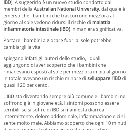
IBD
). A suggerirlo è un nuovo studio condotto dai
membri della
Australian National University
, dal quale è
emerso che i bambini che trascorrono mezz’ora al
giorno al sole vedono ridursi il rischio di
malattia
infiammatoria intestinale (IBD)
in maniera significativa.
Portare i bambini a giocare fuori al sole potrebbe
cambiargli la vita
spiegano infatti gli autori dello studio, i quali
aggiungono di aver scoperto che i bambini che
rimanevano esposti al sole per mezz’ora in più al giorno
in totale avevano un rischio minore di
sviluppare l’IBD
di
quasi il 20 per cento.
L’IBD sta diventando sempre più comune e i bambini ne
soffrono già in giovane età. I sintomi possono essere
terribili: se si soffre di IBD si manifesta diarrea
intermittente, dolore addominale, infiammazione e ci si
sente molto male. Abbiamo scoperto che ogni 10 minuti
di esposizione al sole era associato a un rischio