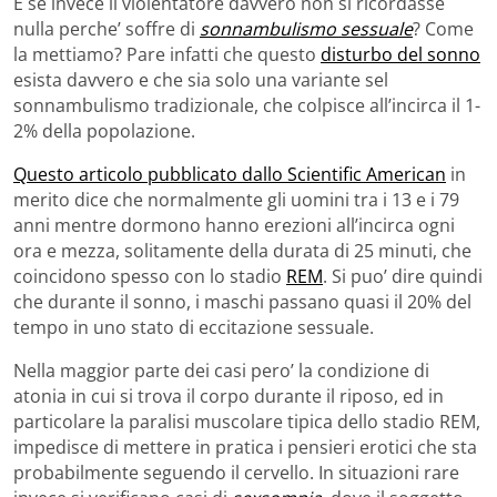
E se invece il violentatore davvero non si ricordasse
nulla perche’ soffre di
sonnambulismo sessuale
? Come
la mettiamo? Pare infatti che questo
disturbo del sonno
esista davvero e che sia solo una variante sel
sonnambulismo tradizionale, che colpisce all’incirca il 1-
2% della popolazione.
Questo articolo pubblicato dallo Scientific American
in
merito dice che normalmente gli uomini tra i 13 e i 79
anni mentre dormono hanno erezioni all’incirca ogni
ora e mezza, solitamente della durata di 25 minuti, che
coincidono spesso con lo stadio
REM
. Si puo’ dire quindi
che durante il sonno, i maschi passano quasi il 20% del
tempo in uno stato di eccitazione sessuale.
Nella maggior parte dei casi pero’ la condizione di
atonia in cui si trova il corpo durante il riposo, ed in
particolare la paralisi muscolare tipica dello stadio REM,
impedisce di mettere in pratica i pensieri erotici che sta
probabilmente seguendo il cervello. In situazioni rare