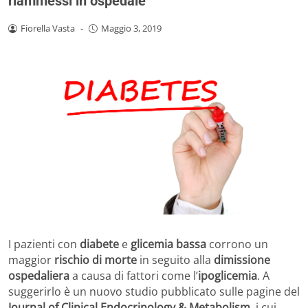
riammessi in ospedale
Fiorella Vasta
-
Maggio 3, 2019
I pazienti con
diabete
e
glicemia bassa
corrono un
maggior
rischio di morte
in seguito alla
dimissione
ospedaliera
a causa di fattori come l’
ipoglicemia
. A
suggerirlo è un nuovo studio pubblicato sulle pagine del
Journal of Clinical Endocrinology & Metabolism
, i cui