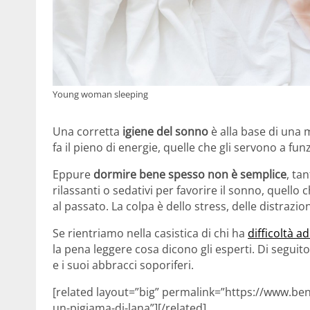
Young woman sleeping
Una corretta
igiene del sonno
è alla base di una m
fa il pieno di energie, quelle che gli servono a f
Eppure
dormire bene spesso non è semplice
, ta
rilassanti o sedativi per favorire il sonno, quello
al passato. La colpa è dello stress, delle distrazio
Se rientriamo nella casistica di chi ha
difficoltà 
la pena leggere cosa dicono gli esperti. Di seguit
e i suoi abbracci soporiferi.
[related layout=”big” permalink=”https://www.ben
un-pigiama-di-lana”][/related]