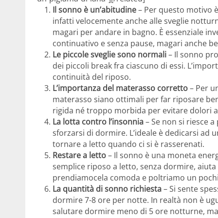
Il sonno è un’abitudine
– Per questo motivo è
infatti velocemente anche alle sveglie nottu
magari per andare in bagno. È essenziale inv
continuativo e senza pause, magari anche be
Le piccole sveglie sono normali
– Il sonno pro
dei piccoli break fra ciascuno di essi. L’impo
continuità del riposo.
L’importanza del materasso corretto
– Per un
materasso siano ottimali per far riposare ben
rigida né troppo morbida per evitare dolori al
La lotta contro l’insonnia
– Se non si riesce a
sforzarsi di dormire. L’ideale è dedicarsi ad u
tornare a letto quando ci si è rasserenati.
Restare a letto
– Il sonno è una moneta energe
semplice riposo a letto, senza dormire, aiuta
prendiamocela comoda e poltriamo un pochi
La quantità di sonno richiesta
– Si sente spes
dormire 7-8 ore per notte. In realtà non è ugu
salutare dormire meno di 5 ore notturne, ma 