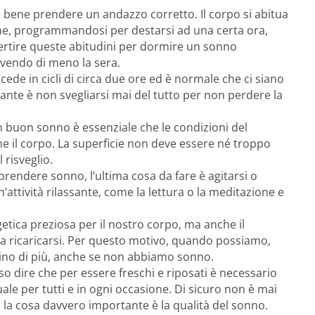
 bene prendere un andazzo corretto. Il corpo si abitua
rne, programmandosi per destarsi ad una certa ora,
ertire queste abitudini per dormire un sonno
vendo di meno la sera.
cede in cicli di circa due ore ed è normale che ci siano
rtante è non svegliarsi mai del tutto per non perdere la
 buon sonno è essenziale che le condizioni del
e il corpo. La superficie non deve essere né troppo
 risveglio.
 prendere sonno, l’ultima cosa da fare è agitarsi o
n’attività rilassante, come la lettura o la meditazione e
tica preziosa per il nostro corpo, ma anche il
 a ricaricarsi. Per questo motivo, quando possiamo,
no di più, anche se non abbiamo sonno.
so dire che per essere freschi e riposati è necessario
ale per tutti e in ogni occasione. Di sicuro non è mai
la cosa davvero importante è la qualità del sonno.