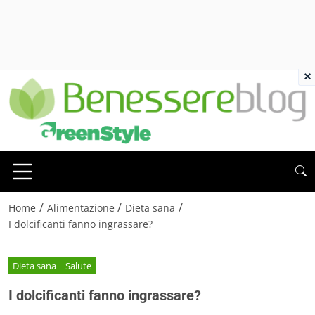
×
/
/
/
Home
Alimentazione
Dieta sana
I dolcificanti fanno ingrassare?
Dieta sana
Salute
I dolcificanti fanno ingrassare?