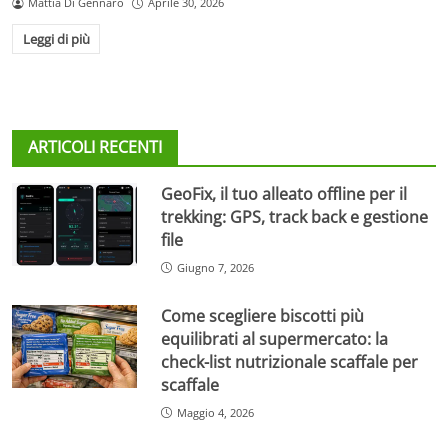
Mattia Di Gennaro
Aprile 30, 2026
Leggi di più
ARTICOLI RECENTI
GeoFix, il tuo alleato offline per il
trekking: GPS, track back e gestione
file
Giugno 7, 2026
Come scegliere biscotti più
equilibrati al supermercato: la
check-list nutrizionale scaffale per
scaffale
Maggio 4, 2026