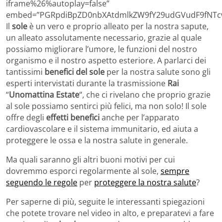
iframe%26%autoplay=false”
embed=”PGRpdiBpZD0nbXAtdmlkZW9fY29udGVudF9fNTc
Il
sole
è un vero e proprio alleato per la nostra sapute,
un alleato assolutamente necessario, grazie al quale
possiamo migliorare l’umore, le funzioni del nostro
organismo e il nostro aspetto esteriore. A parlarci dei
tantissimi
benefici del sole
per la nostra salute sono gli
esperti intervistati durante la trasmissione
Rai
“
Unomattina Estate
“, che ci rivelano che proprio grazie
al sole possiamo sentirci più felici, ma non solo! Il sole
offre degli
effetti benefici
anche per l’apparato
cardiovascolare e il sistema immunitario, ed aiuta a
proteggere le ossa e la nostra salute in generale.
Ma quali saranno gli altri buoni motivi per cui
dovremmo esporci regolarmente al sole,
sempre
seguendo le regole
per
proteggere la nostra salute
?
Per saperne di più, seguite le interessanti spiegazioni
che potete trovare nel video in alto, e preparatevi a fare