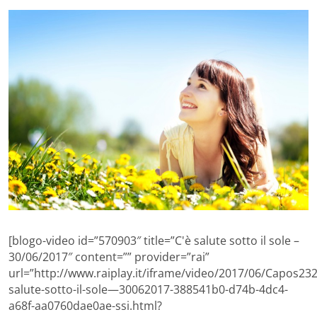
[blogo-video id=”570903″ title=”C'è salute sotto il sole –
30/06/2017″ content=”” provider=”rai”
url=”http://www.raiplay.it/iframe/video/2017/06/Capos232
salute-sotto-il-sole—30062017-388541b0-d74b-4dc4-
a68f-aa0760dae0ae-ssi.html?