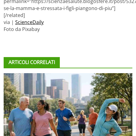
permalink=”https://scienzaesalute.blogosfere.it/post/532
se-la-mamma-e-stressata-i-figli-piangono-di-piu”]
[/related]
via |
ScienceDaily
Foto da Pixabay
ARTICOLI CORRELATI