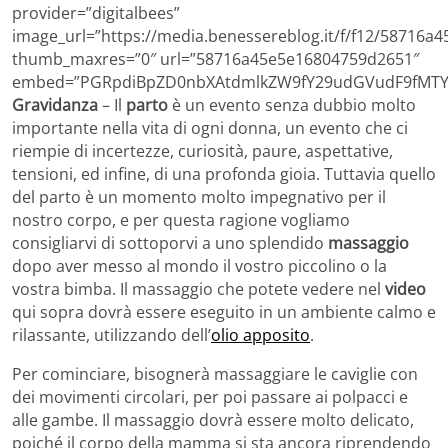
provider=”digitalbees”
image_url=”https://media.benessereblog.it/f/f12/58716
thumb_maxres=”0″ url=”58716a45e5e16804759d2651″
embed=”PGRpdiBpZD0nbXAtdmlkZW9fY29udGVudF9fMTYw
Gravidanza
– Il
parto
è un evento senza dubbio molto
importante nella vita di ogni donna, un evento che ci
riempie di incertezze, curiosità, paure, aspettative,
tensioni, ed infine, di una profonda gioia. Tuttavia quello
del parto è un momento molto impegnativo per il
nostro corpo, e per questa ragione vogliamo
consigliarvi di sottoporvi a uno splendido
massaggio
dopo aver messo al mondo il vostro piccolino o la
vostra bimba. Il massaggio che potete vedere nel
video
qui sopra dovrà essere eseguito in un ambiente calmo e
rilassante, utilizzando dell’
olio apposito
.
Per cominciare, bisognerà massaggiare le caviglie con
dei movimenti circolari, per poi passare ai polpacci e
alle gambe. Il massaggio dovrà essere molto delicato,
poiché il corpo della mamma si sta ancora riprendendo