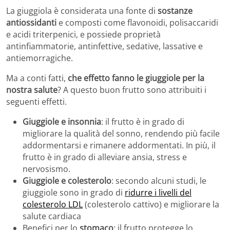
La giuggiola è considerata una fonte di
sostanze
antiossidanti
e composti come flavonoidi, polisaccaridi
e acidi triterpenici, e possiede proprietà
antinfiammatorie, antinfettive, sedative, lassative e
antiemorragiche.
Ma a conti fatti,
che effetto fanno le giuggiole per la
nostra salute
? A questo buon frutto sono attribuiti i
seguenti effetti.
Giuggiole e insonnia
: il frutto è in grado di
migliorare la qualità del sonno, rendendo più facile
addormentarsi e rimanere addormentati. In più, il
frutto è in grado di alleviare ansia, stress e
nervosismo.
Giuggiole e colesterolo
: secondo alcuni studi, le
giuggiole sono in grado di
ridurre i livelli del
colesterolo LDL
(colesterolo cattivo) e migliorare la
salute cardiaca
Benefici per lo
stomaco
: il frutto protegge lo