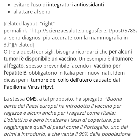
evitare l’uso di
integratori antiossidanti
allattare al seno
[related layout=”right”
permalink=”http://scienzaesalute.blogosfere.it/post/578
al-seno-diagnosi-piu-accurate-con-la-mammografia-in-
3d”][/related]
Oltre a questi consigli, bisogna ricordarci che
per alcuni
tumori è disponibile un vaccino
. Un esempio è il
tumore
al fegato
, spesso prevenibile facendo il
vaccino per
l’epatite B
, obbligatorio in Italia per i nuovi nati. Idem
dicasi per il
tumore del collo dell’utero causato dal
Papilloma Virus (Hpv)
.
La stessa
OMS
, a tal proposito, ha spiegato:
“Buona
parte dei Paesi europei ha introdotto il vaccino per
ragazze e alcuni anche per i ragazzi come l’Italia).
L’obiettivo è però innalzare i tassi di copertura, per
raggiungere quelli di paesi come il Portogallo, uno dei
primi a introdurlo, e che vanta il 90% della popolazione