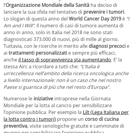
l’
Organizzazione Mondiale della Sanità
ha deciso di
lanciare la sua sfida nel tentativo di
prevenire i tumori
.
Lo slogan di questa anno del
World Cancer Day 2019
è
“I
Am and I Will”
. Il numero di casi di tumore aumenta di
anno in anno, solo in Italia nel 2018 ne sono stati
diagnosticati 373.000 di nuovi, più di mille al giorno.
Tuttavia, con le ricerche in merito alle
diagnosi precoci
e
ai
trattamenti personalizzati
e sempre più efficaci,
anche
il tasso di sopravvivenza sta aumentando
. E’ la
stessa Airc a ricordare a tutti che:
“L’Italia è
un’eccellenza nell’ambito della ricerca oncologica anche
a livello internazionale: non è un caso che nel nostro
Paese si guarisca di più che nel resto d’Europa”
.
Numerose le
iniziative
intraprese nella Giornata
Mondiale per la lotta al cancro per sensibilizzare
l’opinione pubblica. Per esempio la
Lilt (Lega Italiana per
la lotta contro i tumori)
propone un
corso di cucina
preventiva
, visite senologiche gratuite e camminate di
gruppo per sensibilizzare l’opinione pubblica