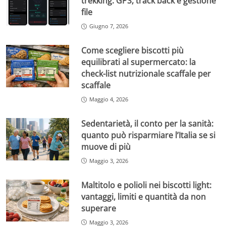
trekking: GPS, track back e gestione
file
Giugno 7, 2026
Come scegliere biscotti più
equilibrati al supermercato: la
check-list nutrizionale scaffale per
scaffale
Maggio 4, 2026
Sedentarietà, il conto per la sanità:
quanto può risparmiare l’Italia se si
muove di più
Maggio 3, 2026
Maltitolo e polioli nei biscotti light:
vantaggi, limiti e quantità da non
superare
Maggio 3, 2026