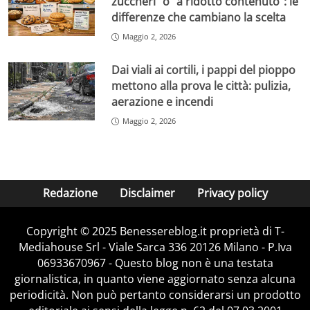
zuccheri” o “a ridotto contenuto”: le
differenze che cambiano la scelta
Maggio 2, 2026
Dai viali ai cortili, i pappi del pioppo
mettono alla prova le città: pulizia,
aerazione e incendi
Maggio 2, 2026
Redazione
Disclaimer
Privacy policy
Copyright © 2025 Benessereblog.it proprietà di T-
Mediahouse Srl - Viale Sarca 336 20126 Milano - P.Iva
06933670967 - Questo blog non è una testata
giornalistica, in quanto viene aggiornato senza alcuna
periodicità. Non può pertanto considerarsi un prodotto