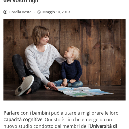
dei vostri figli
Fiorella Vasta
-
Maggio 10, 2019
Parlare con i bambini
può aiutare a migliorare le loro
capacità cognitive
. Questo è ciò che emerge da un
nuovo studio condotto dai membri dell’
Università di