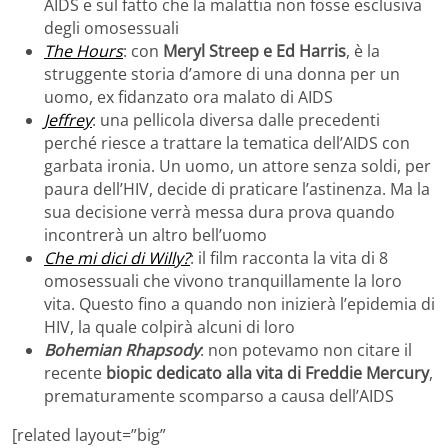
AIDS e sul fatto che la malattia non fosse esclusiva
degli omosessuali
The Hours
: con
Meryl Streep e Ed Harris
, è la
struggente storia d’amore di una donna per un
uomo, ex fidanzato ora malato di AIDS
Jeffrey
: una pellicola diversa dalle precedenti
perché riesce a trattare la tematica dell’AIDS con
garbata ironia. Un uomo, un attore senza soldi, per
paura dell’HIV, decide di praticare l’astinenza. Ma la
sua decisione verrà messa dura prova quando
incontrerà un altro bell’uomo
Che mi dici di Willy?
: il film racconta la vita di 8
omosessuali che vivono tranquillamente la loro
vita. Questo fino a quando non inizierà l’epidemia di
HIV, la quale colpirà alcuni di loro
Bohemian Rhapsody
: non potevamo non citare il
recente
biopic dedicato alla vita di Freddie Mercury
,
prematuramente scomparso a causa dell’AIDS
[related layout=”big”