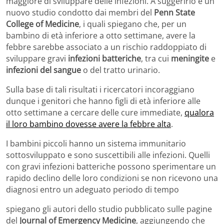
maggiore di sviluppare delle infezioni. A suggerirlo è un
nuovo studio condotto dai membri del
Penn State
College of Medicine
, i quali spiegano che, per un
bambino di età inferiore a otto settimane, avere la
febbre sarebbe associato a un rischio raddoppiato di
sviluppare gravi
infezioni batteriche
, tra cui
meningite
e
infezioni del sangue
o del tratto urinario.
Sulla base di tali risultati i ricercatori incoraggiano
dunque i genitori che hanno figli di età inferiore alle
otto settimane a cercare delle cure immediate,
qualora
il loro bambino dovesse avere la febbre alta
.
I bambini piccoli hanno un sistema immunitario
sottosviluppato e sono suscettibili alle infezioni. Quelli
con gravi infezioni batteriche possono sperimentare un
rapido declino delle loro condizioni se non ricevono una
diagnosi entro un adeguato periodo di tempo
spiegano gli autori dello studio pubblicato sulle pagine
del
Journal of Emergency Medicine
, aggiungendo che