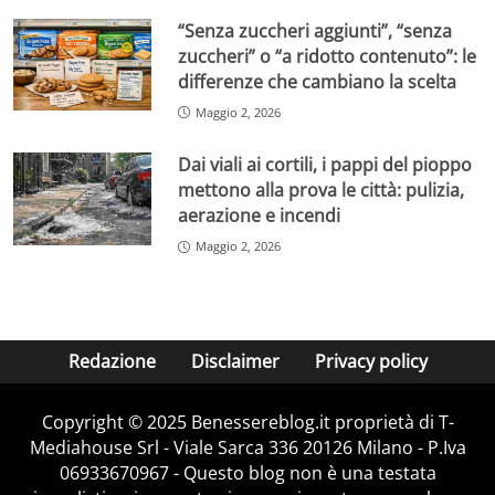
“Senza zuccheri aggiunti”, “senza
zuccheri” o “a ridotto contenuto”: le
differenze che cambiano la scelta
Maggio 2, 2026
Dai viali ai cortili, i pappi del pioppo
mettono alla prova le città: pulizia,
aerazione e incendi
Maggio 2, 2026
Redazione
Disclaimer
Privacy policy
Copyright © 2025 Benessereblog.it proprietà di T-
Mediahouse Srl - Viale Sarca 336 20126 Milano - P.Iva
06933670967 - Questo blog non è una testata