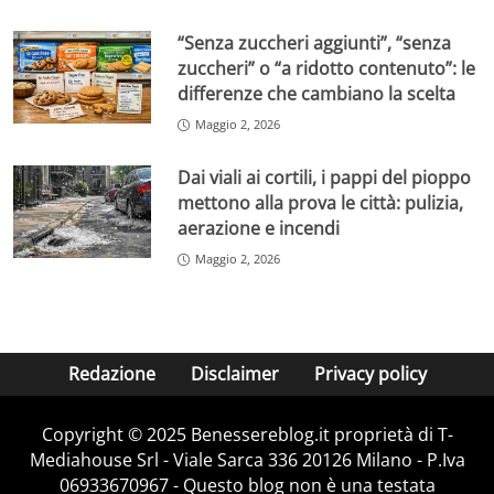
“Senza zuccheri aggiunti”, “senza
zuccheri” o “a ridotto contenuto”: le
differenze che cambiano la scelta
Maggio 2, 2026
Dai viali ai cortili, i pappi del pioppo
mettono alla prova le città: pulizia,
aerazione e incendi
Maggio 2, 2026
Redazione
Disclaimer
Privacy policy
Copyright © 2025 Benessereblog.it proprietà di T-
Mediahouse Srl - Viale Sarca 336 20126 Milano - P.Iva
06933670967 - Questo blog non è una testata