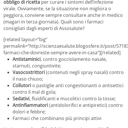
obbligo di ricetta
per curare i sintomi dell’infezione
virale. Ovviamente, se la situazione non migliora o
peggiora, conviene sempre consultare anche in medico
(magari in terza giornata). Quali sono i farmaci
consigliati dagli esperti di Assosalute?
[related layout=”big”
permalink=”http://scienzaesalute.blogosfere.it/post/5718
farmaci-che-dovreste-sempre-avere-in-casa”][/related]
Antistaminici
, contro gocciolamento nasale,
starnuti, congiuntivite;
Vasocostrittori
(contenuti negli spray nasali) contro
il naso chiuso;
Collutori
o pastiglie anti congestionanti o antisettici
contro il mal di gola;
Sedativi
, fluidificanti e mucolitici contro la tosse;
Antinfiammatori
(antidolorifici e antipiretici) contro
dolori e febbre;
Farmaci che combinano più principi attivi