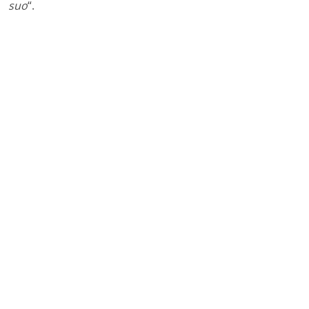
suo
“.