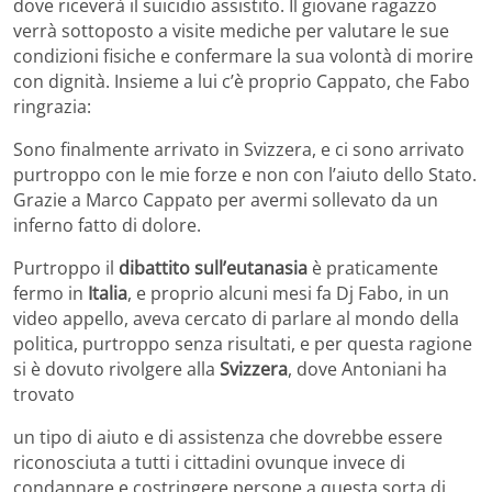
dove riceverà il suicidio assistito. Il giovane ragazzo
verrà sottoposto a visite mediche per valutare le sue
condizioni fisiche e confermare la sua volontà di morire
con dignità. Insieme a lui c’è proprio Cappato, che Fabo
ringrazia:
Sono finalmente arrivato in Svizzera, e ci sono arrivato
purtroppo con le mie forze e non con l’aiuto dello Stato.
Grazie a Marco Cappato per avermi sollevato da un
inferno fatto di dolore.
Purtroppo il
dibattito sull’eutanasia
è praticamente
fermo in
Italia
, e proprio alcuni mesi fa Dj Fabo, in un
video appello, aveva cercato di parlare al mondo della
politica, purtroppo senza risultati, e per questa ragione
si è dovuto rivolgere alla
Svizzera
, dove Antoniani ha
trovato
un tipo di aiuto e di assistenza che dovrebbe essere
riconosciuta a tutti i cittadini ovunque invece di
condannare e costringere persone a questa sorta di