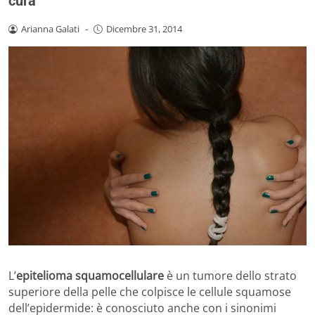
cura
Arianna Galati
-
Dicembre 31, 2014
L’
epitelioma squamocellulare
è un tumore dello strato
superiore della pelle che colpisce le cellule squamose
dell’epidermide: è conosciuto anche con i sinonimi