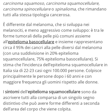
carcinoma squamoso, carcinoma squamocellulare,
carcinoma spinocellulare
o
spinalioma
, che rimandano
tutti alla stessa tipologia cancerosa.
È differente dal melanoma, che si sviluppa nei
melanociti, e meno aggressivo come sviluppo: è tra le
forme tumorali della pelle più comuni assieme
all’
epitelioma basocellulare
e insieme rappresentano
circa il 95% dei cancri alla pelle diversi dal melanoma
(con una suddivisione in 20% epitelioma
squamocellulare, 75% epitelioma basocellulare). Si
stima che l’incidenza dell’epitelioma squamocellulare in
Italia sia di 22-23 casi ogni 100.000 persone. Colpisce
principalmente le persone dopo i 60 anni e con
maggiore frequenza gli uomini rispetto alle donne.
I
sintomi
dell’
epitelioma squamocellulare
sono da
ascrivere tutti alla comparsa di un singolo segno
distintivo che può avere forme differenti a seconda
dell’area del corpo che viene colpita.