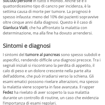
500.000 persone
in tutto il mondo. Anche se è il
quattordicesimo tipo di cancro per incidenza, è la
settima causa di morte per tumore. La prognosi è
spesso infausta: meno del 10% dei pazienti sopravvive
oltre cinque anni dalla diagnosi. Questo è il caso di
Gianluca Vialli
, che ha affrontato la malattia con
determinazione, ma alla fine ha dovuto arrendersi.
Sintomi e diagnosi
I sintomi del
tumore al pancreas
sono spesso subdoli e
aspecifici, rendendo difficile una diagnosi precoce. Tra i
segnali iniziali si riscontrano la perdita di appetito, il
calo di peso e un dolore crescente nella parte alta
dell’addome, che può irradiarsi verso la schiena. Gli
esami ematici possono rivelare alterazioni, ma spesso
la malattia viene scoperta in fase avanzata. Il rapper
Fedez
ha rivelato di aver scoperto la sua malattia
durante un controllo di routine, un caso che evidenzia
l’importanza di esami regolari.