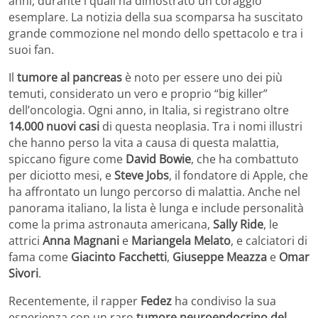
anni, durante i quali ha dimostrato un coraggio
esemplare. La notizia della sua scomparsa ha suscitato
grande commozione nel mondo dello spettacolo e tra i
suoi fan.
Il
tumore al pancreas
è noto per essere uno dei più
temuti, considerato un vero e proprio “big killer”
dell’oncologia. Ogni anno, in Italia, si registrano oltre
14.000 nuovi casi
di questa neoplasia. Tra i nomi illustri
che hanno perso la vita a causa di questa malattia,
spiccano figure come
David Bowie
, che ha combattuto
per diciotto mesi, e
Steve Jobs
, il fondatore di Apple, che
ha affrontato un lungo percorso di malattia. Anche nel
panorama italiano, la lista è lunga e include personalità
come la prima astronauta americana,
Sally Ride
, le
attrici
Anna Magnani
e
Mariangela Melato
, e calciatori di
fama come
Giacinto Facchetti
,
Giuseppe Meazza
e
Omar
Sivori
.
Recentemente, il rapper
Fedez
ha condiviso la sua
esperienza con un raro
tumore neuroendocrino del