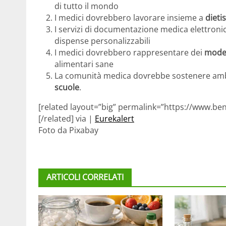
di tutto il mondo
I medici dovrebbero lavorare insieme a
dietis
I servizi di documentazione medica elettron
dispense personalizzabili
I medici dovrebbero rappresentare dei
model
alimentari sane
La comunità medica dovrebbe sostenere ambie
scuole
.
[related layout=”big” permalink=”https://www.ben
[/related] via |
Eurekalert
Foto da Pixabay
ARTICOLI CORRELATI