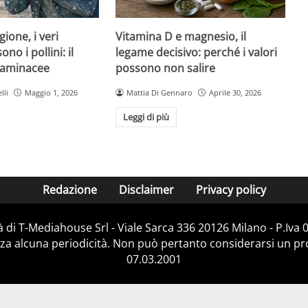
Vitamina D e magnesio, il
gione, i veri
legame decisivo: perché i valori
no i pollini: il
possono non salire
graminacee
Mattia Di Gennaro
Aprile 30, 2026
lli
Maggio 1, 2026
Leggi di più
Redazione
Disclaimer
Privacy policy
 di T-Mediahouse Srl - Viale Sarca 336 20126 Milano - P.Iva
za alcuna periodicità. Non può pertanto considerarsi un prod
07.03.2001