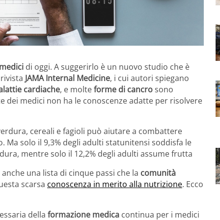
medici
di oggi. A suggerirlo è un nuovo studio che è
rivista
JAMA Internal Medicine
, i cui autori spiegano
lattie cardiache
, e molte
forme di cancro
sono
te dei medici non ha le conoscenze adatte per risolvere
verdura, cereali e fagioli può aiutare a combattere
 Ma solo il 9,3% degli adulti statunitensi soddisfa le
ura, mentre solo il 12,2% degli adulti assume frutta
o anche una lista di cinque passi che la
comunità
uesta scarsa
conoscenza in merito alla nutrizione
. Ecco
essaria della
formazione medica
continua per i medici