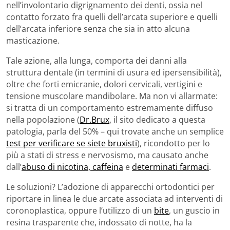
nell’involontario digrignamento dei denti, ossia nel
contatto forzato fra quelli dell’arcata superiore e quelli
dell’arcata inferiore senza che sia in atto alcuna
masticazione.
Tale azione, alla lunga, comporta dei danni alla
struttura dentale (in termini di usura ed ipersensibilità),
oltre che forti emicranie, dolori cervicali, vertigini e
tensione muscolare mandibolare. Ma non vi allarmate:
si tratta di un comportamento estremamente diffuso
nella popolazione (
Dr.Brux
, il sito dedicato a questa
patologia, parla del 50% – qui trovate anche un semplice
test per verificare se siete bruxisti
), ricondotto per lo
più a stati di stress e nervosismo, ma causato anche
dall’
abuso di nicotina, caffeina
e
determinati farmaci
.
Le soluzioni? L’adozione di apparecchi ortodontici per
riportare in linea le due arcate associata ad interventi di
coronoplastica, oppure l’utilizzo di un
bite
, un guscio in
resina trasparente che, indossato di notte, ha la