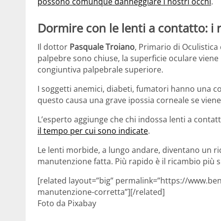
possono comunque danneggiare i nostri occhi
.
Dormire con le lenti a contatto: i
Il dottor
Pasquale Troiano
, Primario di Oculistica
palpebre sono chiuse, la superficie oculare viene 
congiuntiva palpebrale superiore.
I soggetti anemici, diabeti, fumatori hanno una c
questo causa una grave ipossia corneale se viene
L’esperto aggiunge che chi indossa lenti a conta
il tempo per cui sono indicate
.
Le lenti morbide, a lungo andare, diventano un ri
manutenzione fatta. Più rapido è il ricambio più si
[related layout=”big” permalink=”https://www.bene
manutenzione-corretta”][/related]
Foto da Pixabay