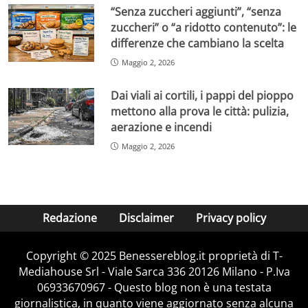
“Senza zuccheri aggiunti”, “senza
zuccheri” o “a ridotto contenuto”: le
differenze che cambiano la scelta
Maggio 2, 2026
Dai viali ai cortili, i pappi del pioppo
mettono alla prova le città: pulizia,
aerazione e incendi
Maggio 2, 2026
Redazione
Disclaimer
Privacy policy
Copyright © 2025 Benessereblog.it proprietà di T-
Mediahouse Srl - Viale Sarca 336 20126 Milano - P.Iva
06933670967 - Questo blog non è una testata
giornalistica, in quanto viene aggiornato senza alcuna