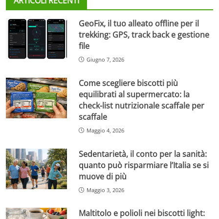
ARTICOLI RECENTI
GeoFix, il tuo alleato offline per il
trekking: GPS, track back e gestione
file
Giugno 7, 2026
Come scegliere biscotti più
equilibrati al supermercato: la
check-list nutrizionale scaffale per
scaffale
Maggio 4, 2026
Sedentarietà, il conto per la sanità:
quanto può risparmiare l’Italia se si
muove di più
Maggio 3, 2026
Maltitolo e polioli nei biscotti light: