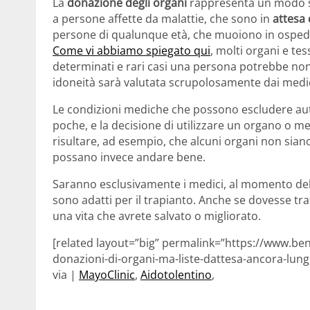
La
donazione degli organi
rappresenta un modo sp
a persone affette da malattie, che sono in
attesa 
persone di qualunque età, che muoiono in ospedal
Come vi abbiamo spiegato qui
, molti organi e te
determinati e rari casi una persona potrebbe no
idoneità sarà valutata scrupolosamente dai medici
Le condizioni mediche che possono escludere au
poche, e la decisione di utilizzare un organo o m
risultare, ad esempio, che alcuni organi non siano
possano invece andare bene.
Saranno esclusivamente i medici, al momento dell
sono adatti per il trapianto. Anche se dovesse tra
una vita che avrete salvato o migliorato.
[related layout=”big” permalink=”https://www.ben
donazioni-di-organi-ma-liste-dattesa-ancora-lung
via |
MayoClinic
,
Aidotolentino
,